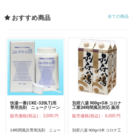
全ての商品
おすすめ商品
快湯一番(CKE-320LT)用
別府八湯 900g×3本 コロナ
専用洗剤 ニュークリーン
工業24時間風呂対応 薬用
24+(ボトル)1.5kg■
入浴剤■
販売価格(税込)：
3,000 円
販売価格(税込)：
6,000 円
24時間風呂専用洗剤 ニュー
別府八湯 900g×3本 コロナ工