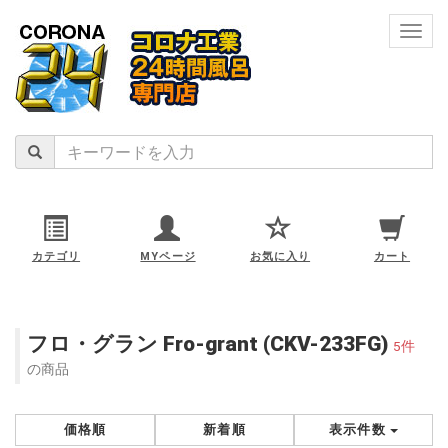
navig
カテゴリ
MYページ
お気に入り
カート
フロ・グラン Fro-grant (CKV-233FG)
5件
の商品
価格順
新着順
表示件数