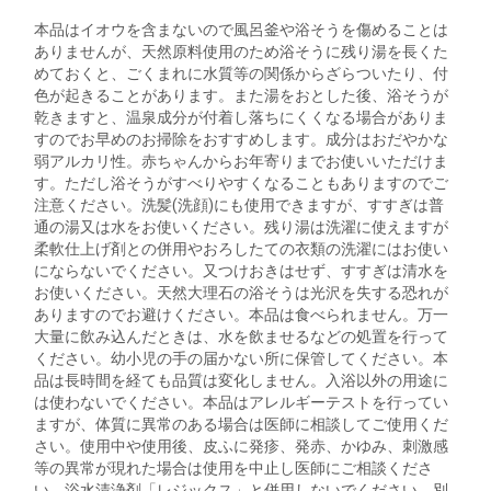
本品はイオウを含まないので風呂釜や浴そうを傷めることは
ありませんが、天然原料使用のため浴そうに残り湯を長くた
めておくと、ごくまれに水質等の関係からざらついたり、付
色が起きることがあります。また湯をおとした後、浴そうが
乾きますと、温泉成分が付着し落ちにくくなる場合がありま
すのでお早めのお掃除をおすすめします。成分はおだやかな
弱アルカリ性。赤ちゃんからお年寄りまでお使いいただけま
す。ただし浴そうがすべりやすくなることもありますのでご
注意ください。洗髪(洗顔)にも使用できますが、すすぎは普
通の湯又は水をお使いください。残り湯は洗濯に使えますが
柔軟仕上げ剤との併用やおろしたての衣類の洗濯にはお使い
にならないでください。又つけおきはせず、すすぎは清水を
お使いください。天然大理石の浴そうは光沢を失する恐れが
ありますのでお避けください。本品は食べられません。万一
大量に飲み込んだときは、水を飲ませるなどの処置を行って
ください。幼小児の手の届かない所に保管してください。本
品は長時間を経ても品質は変化しません。入浴以外の用途に
は使わないでください。本品はアレルギーテストを行ってい
ますが、体質に異常のある場合は医師に相談してご使用くだ
さい。使用中や使用後、皮ふに発疹、発赤、かゆみ、刺激感
等の異常が現れた場合は使用を中止し医師にご相談くださ
い。浴水清浄剤「レジックス」と併用しないでください。別