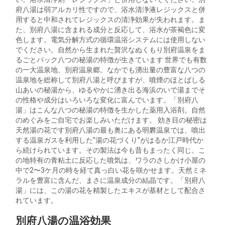
府八湯は弱アルカリ性ですので、浴水清浄液レジックスと併
用すると中和されてレジックスの清浄効果が失われます。ま
た、別府八湯に含まれる成分と反応して、浴水が茶褐色に変
色します。電気分解方式の循環温浴システムには使用しない
でください。自然から生まれた贅沢なぬくもり別府温泉をま
るごとパック八つの秘湯の特徴が生きています 世界でも有数
の一大温泉地、別府温泉郷。なかでも湧出量の豊富な八つの
温泉地を総称して別府八湯と呼びますが、噴煙のほとばしる
山あいの秘湯から、ゆるやかに湧き出る海浜のいで湯までそ
の性格や成分はいろいろな変化に富んでいます。「別府八
湯」はこんな八つの秘湯の特徴を生かした薬用入浴剤。自然
のめぐみをご自宅でお楽しみいただけます。 効き目の秘密は
天然湯の花です別府八湯の最も奥にある明礬温泉では、噴出
する温泉ガスを利用した”湯の花づくり”がはるか江戸時代か
ら続けられています。その製法は今も昔もまったく同じ。こ
の地特有の青粘土に反応した噴気は、ワラのさしかけ小屋の
中で2〜3ケ月の時を経て真っ白い花を咲かせます。天然ミネ
ラルを豊富に含んだ、まさに温泉成分の結晶です。「別府八
湯」には、この湯の花を精製したエキスが基材として配合さ
れています。
別府八湯の温浴効果