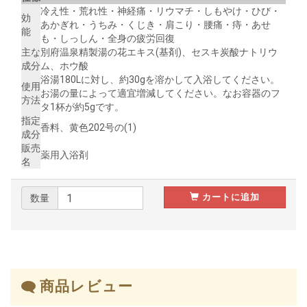
冷え性・荒れ性・神経痛・リウマチ・しもやけ・ひび・
効
あかぎれ・うちみ・くじき・肩こり・腰痛・痔・あせ
能
も・しっしん・全身の疲労回復
主な
別府温泉精製湯の花エキス(基剤)、セスキ炭酸ナトリウ
成分
ム、ホウ酸
浴湯180Lに対し、約30gを溶かして入浴してください。
使用
お湯の量によって適宜増減してください。なお容器のフ
方法
タ1杯が約5gです。
指定
香料、黄色202号の(1)
成分
販売
薬用入浴剤
名
カートに追加
数量
商品レビュー