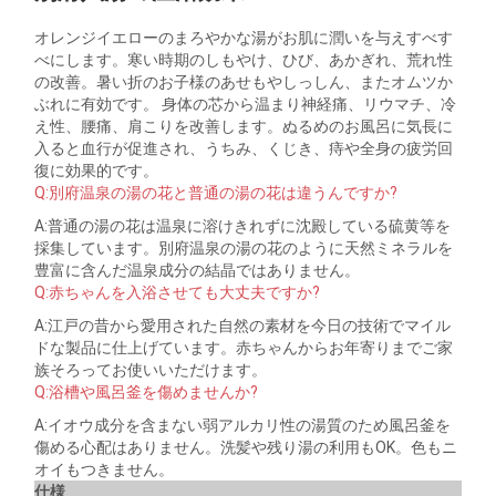
オレンジイエローのまろやかな湯がお肌に潤いを与えすべす
べにします。寒い時期のしもやけ、ひび、あかぎれ、荒れ性
の改善。暑い折のお子様のあせもやしっしん、またオムツか
ぶれに有効です。 身体の芯から温まり神経痛、リウマチ、冷
え性、腰痛、肩こりを改善します。ぬるめのお風呂に気長に
入ると血行が促進され、うちみ、くじき、痔や全身の疲労回
復に効果的です。
Q:別府温泉の湯の花と普通の湯の花は違うんですか?
A:普通の湯の花は温泉に溶けきれずに沈殿している硫黄等を
採集しています。別府温泉の湯の花のように天然ミネラルを
豊富に含んだ温泉成分の結晶ではありません。
Q:赤ちゃんを入浴させても大丈夫ですか?
A:江戸の昔から愛用された自然の素材を今日の技術でマイル
ドな製品に仕上げています。赤ちゃんからお年寄りまでご家
族そろってお使いいただけます。
Q:浴槽や風呂釜を傷めませんか?
A:イオウ成分を含まない弱アルカリ性の湯質のため風呂釜を
傷める心配はありません。洗髪や残り湯の利用もOK。色もニ
オイもつきません。
仕様